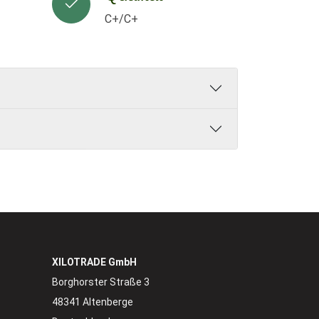
C+/C+
XILOTRADE GmbH
Borghorster Straße 3
48341 Altenberge