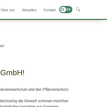
Über uns
Aktuelles
Kontakt
DE
EN
rn!
E GmbH!
Pflanzenwachstum und den Pflanzenschutz.
 gleichzeitig die Umwelt schonen möchten.
 Wuchshüllen bestehen aus Furnieren,